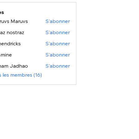
es
ruvs Maruvs
S'abonner
az nostraz
S'abonner
 hendricks
S'abonner
smine
S'abonner
e
ham Jadhao
S'abonner
s les membres (16)