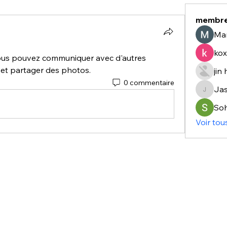
membr
Ma
kox
ous pouvez communiquer avec d'autres 
 et partager des photos.
jin
0 commentaire
Ja
Jasmin
So
Voir tou